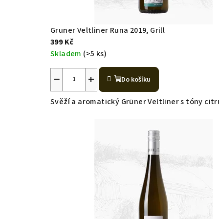
Gruner Veltliner Runa 2019, Grill
399 Kč
Skladem
(>5 ks)
−
+
Do košíku
Svěží a aromatický Grüner Veltliner s tóny citr