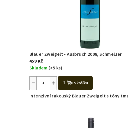
Blauer Zweigelt - Ausbruch 2008, Schmelzer
459 Kč
Skladem
(>5 ks)
Průměrné
−
+
hodnocení
Do košíku
produktu
je
Intenzivní rakouský Blauer Zweigelt s tóny t
5,0
z
5
hvězdiček.