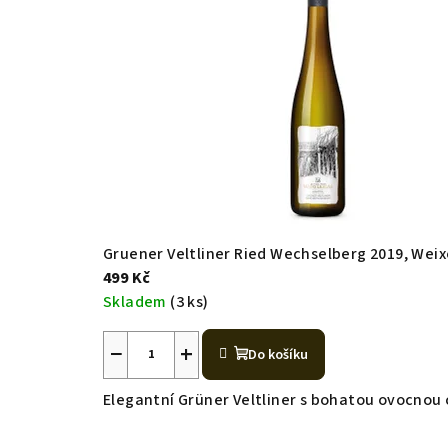
Gruener Veltliner Ried Wechselberg 2019, Wei
499 Kč
Skladem
(3 ks)
−
+
Do košíku
Elegantní Grüner Veltliner s bohatou ovocnou 