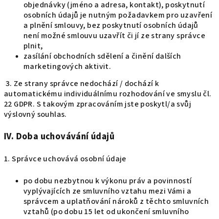
objednávky (jméno a adresa, kontakt), poskytnutí
osobních údajů je nutným požadavkem pro uzavření
a plnění smlouvy, bez poskytnutí osobních údajů
není možné smlouvu uzavřít či jí ze strany správce
plnit,
zasílání obchodních sdělení a činění dalších
marketingových aktivit.
3. Ze strany správce nedochází / dochází k
automatickému individuálnímu rozhodování ve smyslu čl.
22 GDPR. S takovým zpracováním jste poskytl/a svůj
výslovný souhlas.
IV.
Doba uchovávání údajů
1. Správce uchovává osobní údaje
po dobu nezbytnou k výkonu práv a povinností
vyplývajících ze smluvního vztahu mezi Vámi a
správcem a uplatňování nároků z těchto smluvních
vztahů (po dobu 15 let od ukončení smluvního