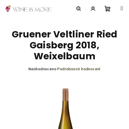
Přejít
na
obsah
Nákupní
Hledat
Přihlášení
Gruener Veltliner Ried
košík
Gaisberg 2018,
Weixelbaum
Průměrné
Neohodnoceno
Podrobnosti hodnocení
hodnocení
produktu
je
0,0
z
5
hvězdiček.