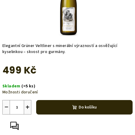
Elegantní Grüner Veltliner s minerální výrazností a osvěžující
kyselinkou – skvost pro gurmány.
499 Kč
Měrná
Skladem
(>5 ks)
cena:
Možnosti doručení
−
+
Do košíku