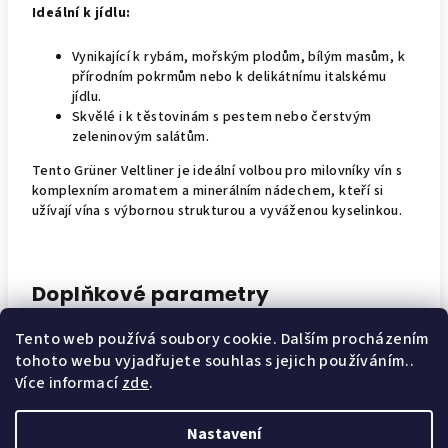
Ideální k jídlu:
Vynikající k rybám, mořským plodům, bílým masům, k
přírodním pokrmům nebo k delikátnímu italskému
jídlu.
Skvělé i k těstovinám s pestem nebo čerstvým
zeleninovým salátům.
Tento Grüner Veltliner je ideální volbou pro milovníky vín s
komplexním aromatem a minerálním nádechem, kteří si
užívají vína s výbornou strukturou a vyváženou kyselinkou.
Doplňkové parametry
Tento web používá soubory cookie. Dalším procházením
Kategorie
:
Vína
tohoto webu vyjadřujete souhlas s jejich používáním..
Více informací
zde
.
Hmotnost
:
1 kg
Nastavení