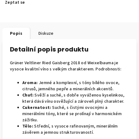
Zeptat se
Popis
Diskuze
Detailní popis produktu
Grüner Veltliner Ried Gaisberg 2018 od Weixelbauma je
vysoce kvalitní víno s velkým charakterem. Podrobnosti:
Aroma:
Jemné a komplexní, s tóny bílého ovoce,
citrusů, jemného pepře a minerálních akcentů.
Chuť:
Svěží a suché, s dobře vyváženou kyselinkou,
která dává vínu osvěžující a zároveň plný charakter.
Cukernatost:
Suché, s čistými ovocnými a
minerálními tóny, které se prolínají v harmonickém
zážitku.
Tělo:
Střední, s vysoce rafinovaným, minerálním
závěrem a jemnou strukturovaností.