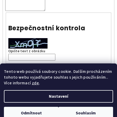
Bezpečnostní kontrola
Opište text z obrázku
Vložením zprávy souhlasíte s
podmínkami ochrany osobních
Tento web používá soubory cookie. Dalším procházením
údajů
tohoto webu vyjadřujete souhlas s jejich používáním..
Více informací
zde
.
Odeslat
Nastavení
Z
Copyright 2026
Wine & More
. Všechna práva vyhrazena.
á
Odmítnout
Souhlasím