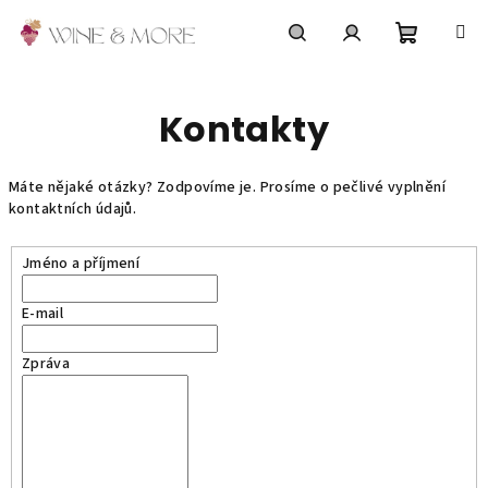
Přejít
na
obsah
Nákupní
Hledat
Přihlášení
Kontakty
košík
Máte nějaké otázky? Zodpovíme je. Prosíme o pečlivé vyplnění
kontaktních údajů.
Jméno a příjmení
E-mail
Zpráva