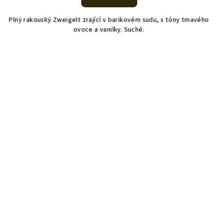
je
5,0
Plný rakouský Zweigelt zrající v barikovém sudu, s tóny tmavého
z
ovoce a vanilky. Suché.
5
hvězdiček.