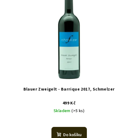
Blauer Zweigelt - Barrique 2017, Schmelzer
499 Kč
Skladem
(>5 ks)
Průměrné
hodnocení
produktu
Do košíku