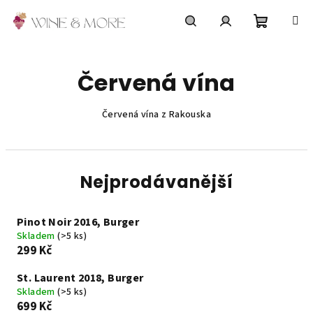
Přejít
na
obsah
Nákupní
Hledat
Přihlášení
Červená vína
košík
Červená vína z Rakouska
Nejprodávanější
Pinot Noir 2016, Burger
Skladem
(>5 ks)
299 Kč
St. Laurent 2018, Burger
Skladem
(>5 ks)
699 Kč