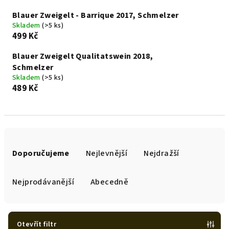
Blauer Zweigelt - Barrique 2017, Schmelzer
Skladem
(>5 ks)
499 Kč
Blauer Zweigelt Qualitatswein 2018,
Schmelzer
Skladem
(>5 ks)
489 Kč
Ř
a
Doporučujeme
Nejlevnější
Nejdražší
z
e
Nejprodávanější
Abecedně
n
í
p
Otevřít filtr