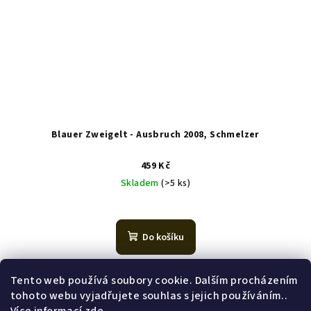
Blauer Zweigelt - Ausbruch 2008, Schmelzer
459 Kč
Skladem
(>5 ks)
Průměrné
hodnocení
produktu
Do košíku
je
5,0
Intenzivní rakouský Blauer Zweigelt s tóny tmavého ovoce a
z
Tento web používá soubory cookie. Dalším procházením
sametovým závěrem. Polosladký.
5
tohoto webu vyjadřujete souhlas s jejich používáním..
hvězdiček.