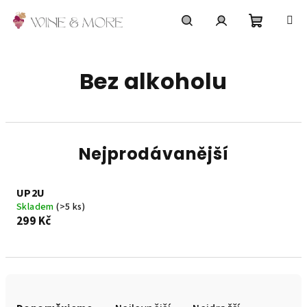
Přejít
na
obsah
Nákupní
Hledat
Přihlášení
Bez alkoholu
košík
Nejprodávanější
UP2U
Skladem
(>5 ks)
299 Kč
Ř