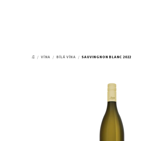
Přejít
na
obsah
/
VÍNA
/
BÍLÁ VÍNA
/
SAUVINGNON BLANC 2022
DOMŮ