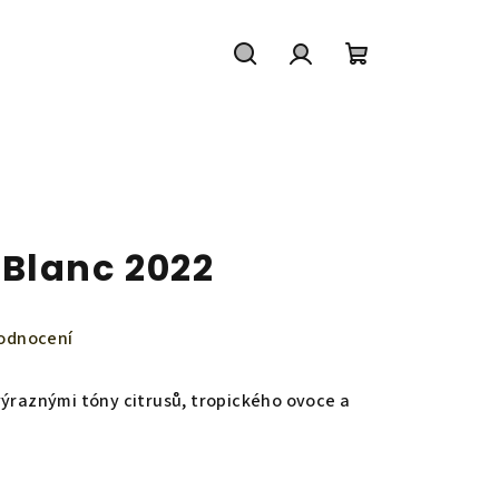
Hledat
Přihlášení
Nákupní
košík
Blanc 2022
odnocení
 výraznými tóny citrusů, tropického ovoce a