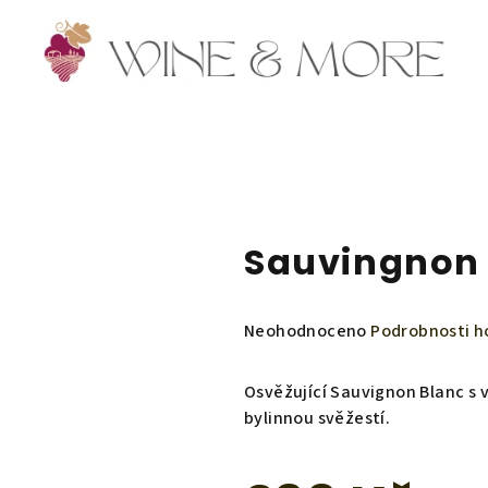
Sauvingnon 
Průměrné
Neohodnoceno
Podrobnosti h
hodnocení
produktu
Osvěžující Sauvignon Blanc s
je
bylinnou svěžestí.
0,0
z
5