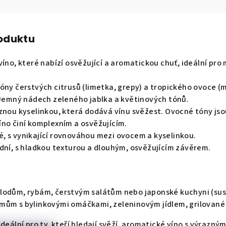
roduktu
íno, které nabízí osvěžující a aromatickou chuť, ideální pro 
tóny čerstvých citrusů (limetka, grepy) a tropického ovoce (
. Jemný nádech zeleného jablka a květinových tónů.
znou kyselinkou, která dodává vínu svěžest. Ovocné tóny jsou
íno činí komplexním a osvěžujícím.
, s vynikající rovnováhou mezi ovocem a kyselinkou.
dní, s hladkou texturou a dlouhým, osvěžujícím závěrem.
lodům, rybám, čerstvým salátům nebo japonské kuchyni (sush
mům s bylinkovými omáčkami, zeleninovým jídlem, grilované
deální pro ty, kteří hledají svěží, aromatické víno s výrazný