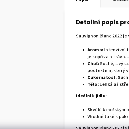
Detailní popis p
Sauvignon Blanc 2022 je v
Aroma:
Intenzivní 
je kopřiva a tráva
Chuť:
Suché, s výra
podtextem, který v
Cukernatost:
Suché
Tělo:
Lehká až stře
Ideální k jídlu:
Skvělé k mořským p
Vhodné také k pokr
Sauvignon Blanc 2022 je i