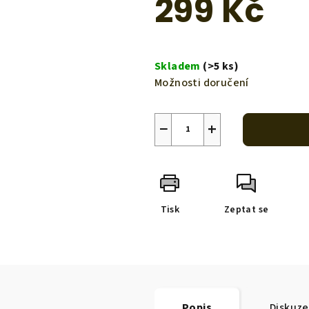
299 Kč
hvězdiček.
Měrná
cena:
Skladem
(>5 ks)
Možnosti doručení
−
+
Tisk
Zeptat se
Popis
Diskuze