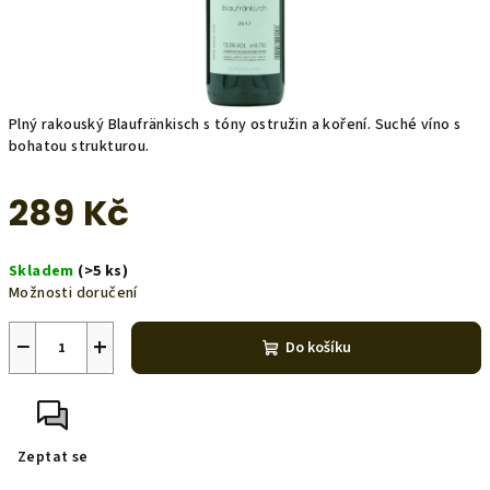
Plný rakouský Blaufränkisch s tóny ostružin a koření. Suché víno s
bohatou strukturou.
289 Kč
Měrná
Skladem
(>5 ks)
cena:
Možnosti doručení
−
+
Do košíku
Zeptat se