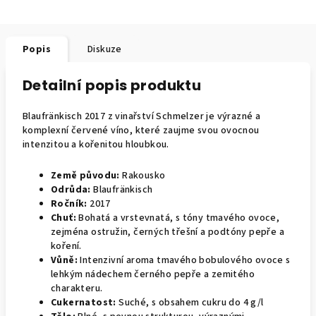
Popis
Diskuze
Detailní popis produktu
Blaufränkisch 2017 z vinařství Schmelzer je výrazné a
komplexní červené víno, které zaujme svou ovocnou
intenzitou a kořenitou hloubkou.
Země původu:
Rakousko
Odrůda:
Blaufränkisch
Ročník:
2017
Chuť:
Bohatá a vrstevnatá, s tóny tmavého ovoce,
zejména ostružin, černých třešní a podtóny pepře a
koření.
Vůně:
Intenzivní aroma tmavého bobulového ovoce s
lehkým nádechem černého pepře a zemitého
charakteru.
Cukernatost:
Suché, s obsahem cukru do 4 g/l